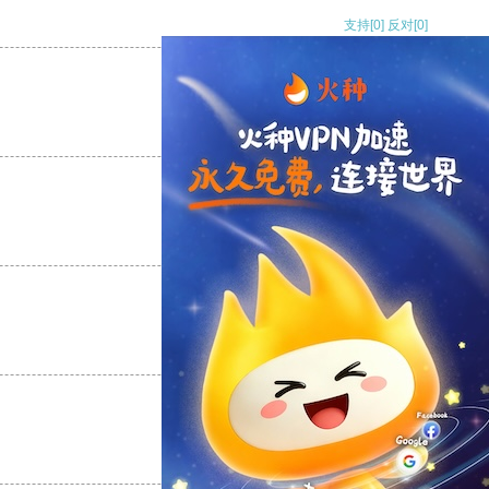
支持
[0]
反对
[0]
支持
[0]
反对
[0]
支持
[0]
反对
[0]
支持
[0]
反对
[0]
支持
[0]
反对
[0]