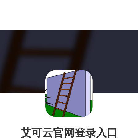
艾可云官网登录入口