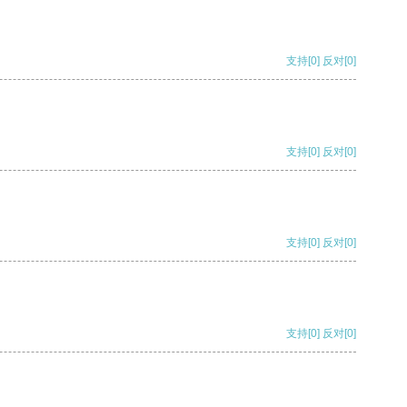
支持
[0]
反对
[0]
支持
[0]
反对
[0]
支持
[0]
反对
[0]
支持
[0]
反对
[0]