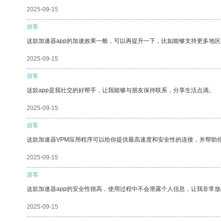
2025-09-15
游客
这款加速器app的加速效果一般，可以再提升一下，比如能够支持更多地
2025-09-15
游客
这款app是我社交的好帮手，让我能够与朋友保持联系，分享生活点滴。
2025-09-15
游客
这款加速器VPM应用程序可以给你提供最高速度和安全性的连接，并帮助
2025-09-15
游客
这款加速器app的安全性很高，使用过程中不会泄露个人信息，让我非常放
2025-09-15