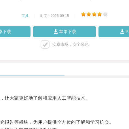
工具
|
时间：2025-09-15
|
卓下载
苹果下载
安卓市场，安全绿色
，让大家更好地了解和应用人工智能技术。
究报告等板块，为用户提供全方位的了解和学习机会。