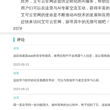
此外，艾可云官网还提供定制化的AI服务，帮助企
用户们可以在这里与AI专家交流互动，获得丰富的
艾可云官网的使命是不断推动AI技术的发展和应用
赶快来访问艾可云官网，探寻其中的无限可能吧！
#37#
评论
游客
这款加速器app的安全性很高，使用过程中不会泄露个人信息，这让我很
2025-09-15
游客
这款学习软件的社区氛围非常好，可以与其他学习者交流学习心得。
2025-09-15
游客
我一直在寻找一款功能强大、操作简单的办公软件，终于找到了它。这款