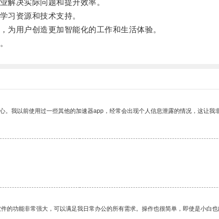
业解决实际问题和提升效率。
学习资源和技术支持。
，为用户创造更加智能化的工作和生活体验。
。
放心。我以前使用过一些其他的加速器app，经常会出现个人信息泄露的情况，这让我
软件的功能非常强大，可以满足我日常办公的所有需求。操作也很简单，即使是小白也