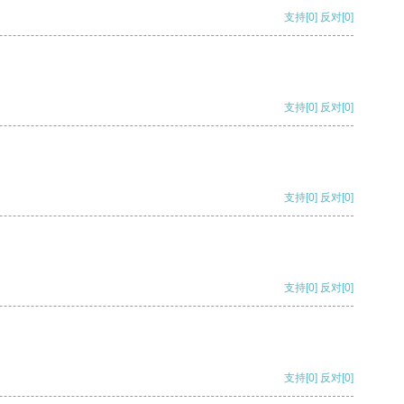
支持
[0]
反对
[0]
支持
[0]
反对
[0]
支持
[0]
反对
[0]
支持
[0]
反对
[0]
支持
[0]
反对
[0]