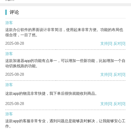
评论
游客
这款办公软件的界面设计非常简洁，使用起来非常方便。功能的布局也
很合理，一目了然。
2025-08-28
支持
[0]
反对
[0]
游客
这款加速器app的功能有点单一，可以增加一些新功能，比如增加一个自
动切换线路的功能。
2025-08-28
支持
[0]
反对
[0]
游客
这款app的物流非常快捷，我下单后很快就能收到商品。
2025-08-28
支持
[0]
反对
[0]
游客
这款app的客服非常专业，遇到问题总是能够及时解决，让我能够安心工
作。