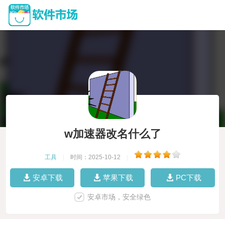
w加速器改名什么了
工具
|
时间：2025-10-12
|
安卓下载
苹果下载
PC下载
安卓市场，安全绿色