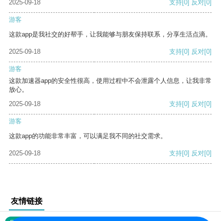
2025-09-18
支持
[0]
反对
[0]
游客
这款app是我社交的好帮手，让我能够与朋友保持联系，分享生活点滴。
2025-09-18
支持
[0]
反对
[0]
游客
这款加速器app的安全性很高，使用过程中不会泄露个人信息，让我非常
放心。
2025-09-18
支持
[0]
反对
[0]
游客
这款app的功能非常丰富，可以满足我不同的社交需求。
2025-09-18
支持
[0]
反对
[0]
友情链接