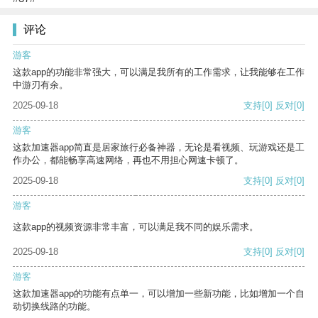
评论
游客
这款app的功能非常强大，可以满足我所有的工作需求，让我能够在工作
中游刃有余。
2025-09-18
支持
[0]
反对
[0]
游客
这款加速器app简直是居家旅行必备神器，无论是看视频、玩游戏还是工
作办公，都能畅享高速网络，再也不用担心网速卡顿了。
2025-09-18
支持
[0]
反对
[0]
游客
这款app的视频资源非常丰富，可以满足我不同的娱乐需求。
2025-09-18
支持
[0]
反对
[0]
游客
这款加速器app的功能有点单一，可以增加一些新功能，比如增加一个自
动切换线路的功能。