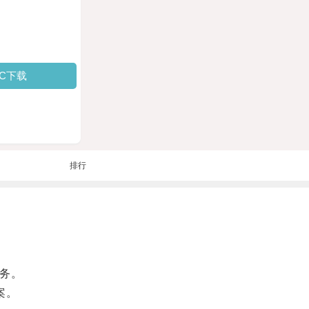
PC下载
排行
务。
案。