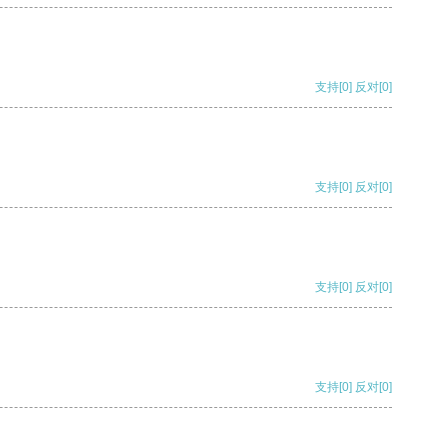
支持
[0]
反对
[0]
支持
[0]
反对
[0]
支持
[0]
反对
[0]
支持
[0]
反对
[0]