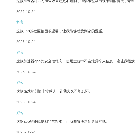
这款加速器app的加速效果还是不错的，但偶尔也会出现卡顿的情况，希
2025-10-24
游客
这款app的社区氛围很温馨，让我能够感受到家的温暖。
2025-10-24
游客
这款加速器app的安全性很高，使用过程中不会泄露个人信息，这让我很
2025-10-24
游客
这款游戏的剧情非常感人，让我久久不能忘怀。
2025-10-24
游客
这款app的路线规划非常精准，让我能够快速到达目的地。
2025-10-24