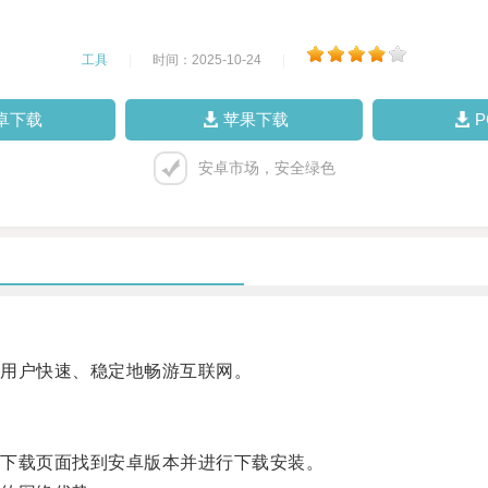
工具
|
时间：2025-10-24
|
卓下载
苹果下载
安卓市场，安全绿色
用户快速、稳定地畅游互联网。
下载页面找到安卓版本并进行下载安装。