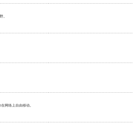
野。
。
你在网络上自由移动。