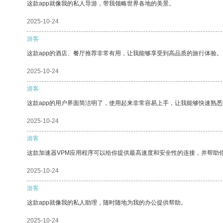
这款app就像我的私人导游，带我领略世界各地的美景。
2025-10-24
游客
这款app的酒店、餐厅推荐非常有用，让我能够享受到高品质的旅行体验。
2025-10-24
游客
这款app的用户界面简洁明了，使用起来非常容易上手，让我能够快速熟悉
2025-10-24
游客
这款加速器VPM应用程序可以给你提供最高速度和安全性的连接，并帮助
2025-10-24
游客
这款app就像我的私人助理，随时随地为我的办公提供帮助。
2025-10-24