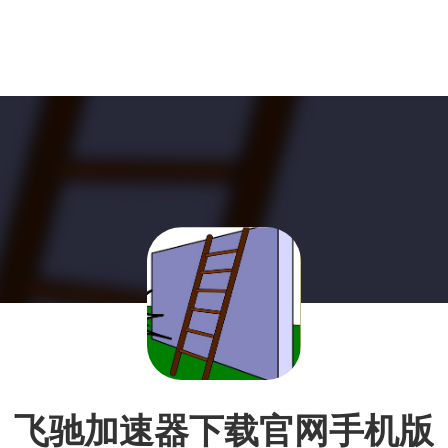
飞驰加速器下载官网手机版